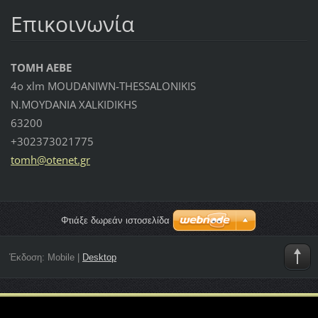
Επικοινωνία
TOMH AEBE
4o xlm MOUDANIWN-THESSALONIKIS
N.MOYDANIA XALKIDIKHS
63200
+302373021775
tomh@ote
net.gr
Φτιάξε δωρεάν ιστοσελίδα
Έκδοση:
Mobile
|
Desktop